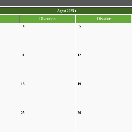
Agost 2025
Divendres
Dissabte
4
5
11
12
18
19
25
26