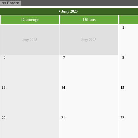
Juny 2025
Diumenge
Dilluns
1
Juny 2025
Juny 2025
6
7
8
13
14
15
20
21
22