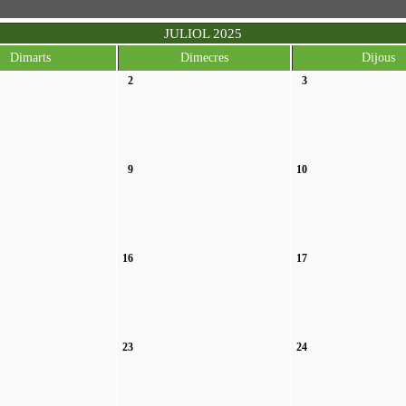
JULIOL 2025
Dimarts
Dimecres
Dijous
2
3
9
10
16
17
23
24