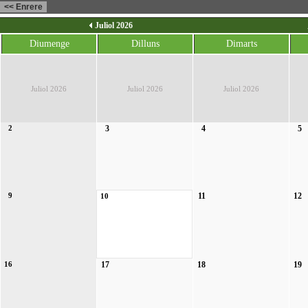
Juliol 2026
Diumenge
Dilluns
Dimarts
Juliol 2026
Juliol 2026
Juliol 2026
2
3
4
5
9
11
12
10
16
17
18
19