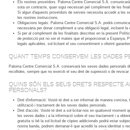
Els nostres proveïdors. Paloma Centre Comercial S.A. comunicarà
sota un contracte, quan sigui necessari pel compliment de les final
Si algun d'aquests proveïdors de serveis necessita accedir a les s
les nostres instruccions.
Obligacions legals: Paloma Centre Comercial S.A. podrà comunicar l
necessària per donar compliment a una obligació legal, incloent la c
Si per al compliment de les finalitats descrites en la present Políti
de protecció pot no ser el mateix que el proporcionat a Espanya, 
legals aplicables, sol·licitant el seu consentiment o oferint garant
QUANT TEMPS CONSERVEM LES DADES P
Paloma Centre Comercial S.A. conservarà les seves dades personals dura
recollides, sempre que no exerciti el seu dret de supressió o de revocar
QUINS SÓN ELS SEUS DRETS RESPECTE A
PERSONALS?
Dret d'informació: Vostè té dret a ser informat de manera concisa, tra
utilització i tractament de les seves dades personals.
Dret d'accés: Vostè té dret a sol·licitar-nos en qualsevol moment q
les seves dades i a la informació sobre el seu tractament i a obten
gratuïta si bé la sol·licitud de còpies addicionals podrà estar subj
nostra banda, podrem demanar-li que acrediti la seva identitat o req