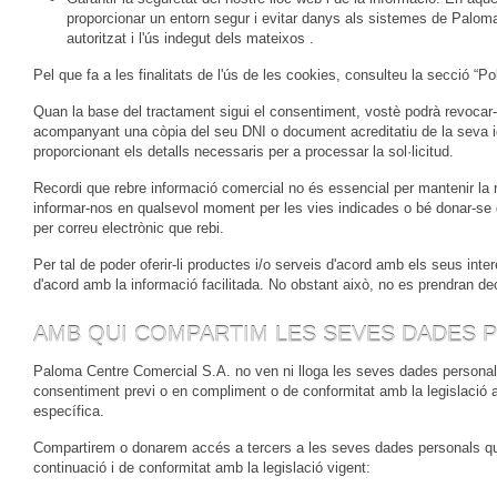
proporcionar un entorn segur i evitar danys als sistemes de Paloma
autoritzat i l'ús indegut dels mateixos .
Pel que fa a les finalitats de l'ús de les cookies, consulteu la secció “Po
Quan la base del tractament sigui el consentiment, vostè podrà revoc
acompanyant una còpia del seu DNI o document acreditatiu de la seva ide
proporcionant els detalls necessaris per a processar la sol·licitud.
Recordi que rebre informació comercial no és essencial per mantenir la
informar-nos en qualsevol moment per les vies indicades o bé donar-se d
per correu electrònic que rebi.
Per tal de poder oferir-li productes i/o serveis d'acord amb els seus inte
d'acord amb la informació facilitada. No obstant això, no es prendran de
AMB QUI COMPARTIM LES SEVES DADES 
Paloma Centre Comercial S.A. no ven ni lloga les seves dades personals
consentiment previ o en compliment o de conformitat amb la legislació 
específica.
Compartirem o donarem accés a tercers a les seves dades personals qua
continuació i de conformitat amb la legislació vigent: