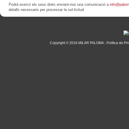
Podrà exercir els seus drets enviant-nos una comunicació a
info@palom
detalls necessaris per processar la sol·licitud.
Copyright © 2016
MILAR PALOMA
-
Política de Pri