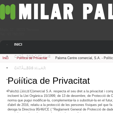
Major, 12 · 08221 Terrassa
Tel.: 93 7801322
INICI
CATÀLEGS OPTIMUS
Inici
Política de Privacitat
Paloma Centre comercial, S.A. - Polític
CATÀLEGS MILAR
Política de Privacitat
NOVETATS
CONTACTE
Paloma Centre Comercial S.A. respecta el seu dret a la privacitat i comp
incloent la Llei Orgànica 15/1999, de 13 de desembre, de Protecció de 
norma que pugui modificar-la, complementar-la o substituir-la en el futu
d'abril de 2016, relatiu a la protecció de les persones físiques pel que f
deroga la Directiva 95/46/CE ( "Reglament General de Protecció de dades