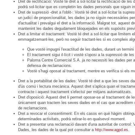
Dret de rectificació: Vostè té dret a sol·licitar la rectificació de
podrà sol·licitar que es completin les dades personals que siguin 
Dret de supressió -dret a l'oblit-: Vostè té dret a sol·licitar la su
un judici de proporcionalitat, les dades ja no siguin necessàries per
d'actualitat i prevalgui el dret a la informació. Malgrat tot, aque
mantenint les dades degudament bloquejades en els supòsits previs
Dret a limitar el tractament: Vostè té dret a sol·licitar que limite
emmagatzemant-les, però no seguir tractant-les si es compleix alg
Que vostè impugni l'exactitud de les dades, durant un termini
El tractament sigui il·lícit i vostè s'oposi a la supressió de les 
Paloma Centre Comercial S.A. ja no necessiti les dades per a le
defensa de reclamacions.
Vostè s'hagi oposat al tractament, mentre es verifica si els 
Dret a la portabilitat de les dades: Vostè té dret a que les seves 
d'ús comú i lectura mecànica. Aquest dret s'aplica quan el tractam
contracte i aquest tractament s'efectuï per mitjans automatitzats.
Dret d'oposició: Aquest dret li permet oposar-se al tractament de l
únicament quan tractem les seves dades en el cas que acreditem mot
de reclamacions.
Dret a revocar el consentiment: En els casos en què hàgim obtingu
determinades activitats, podrà retirar-lo en qualsevol moment.
Dret a presentar una reclamació davant d'una autoritat de control:
Dades, les dades de la qual pot consultar a
http://www.agpd.es.