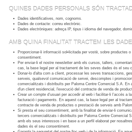
QUINES DADES PERSONALS SÓN TRACTA
Dades identificatives, nom, cognoms.
Dades de contacte: correu electrònic.
Dades electròniques: adreça IP, tipus i idioma del navegador, domin
AMB QUINA FINALITAT TRACTEM LES DAD
Proporcionar-li informació sol•licitada per vostè, sobre productes 
consentiment.
Per enviar-li el nostre newsletter amb els cursos, tallers, comen
cas, la base legal per al tractament de les seves dades és el seu 
Donar-lo d'alta com a client, processar les seves transaccions, gest
serveis, qualsevol comunicació de servei, descomptes i promocions
comercialitzats i distribuïts per Paloma Centre Comercial S.A. En 
d'un client residencial, l'execució del contracte de venda de pro
Crear un compte d’usuari per accedir al web i facilitar-li l’accés a 
facturació i pagaments. En aquest cas, la base legal per al tractam
contracte de venda de productes o prestació de serveis amb Palo
Si presta el seu consentiment, amb la finalitat de enviar-li comuni
tercers comercialitzats i distribuïts per Paloma Centre Comercial S.A
amb els seus interessos i en base a un perfil elaborat per nosaltre
dades és el seu consentiment.
Garantir la seguretat del nostre lloc web i de la informació. En aqu