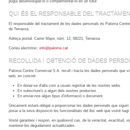
pugui desenvolupar-lo o complementar-lo en un futur.
QUI ÉS EL RESPONSABLE DEL TRACTAMEN
El responsable del tractament de les dades personals és Paloma Centre
de Terrassa.
Adreça postal: Carrer Major, núm. 12, 08221, Terrassa
Correu electrònic:
info@paloma.cat
RECOLLIDA I OBTENCIÓ DE DADES PERSO
Paloma Centre Comercial S.A. recull i tracta les dades personals que vo
web, en concret:
En donar-se d'alta com a usuari registrat de les nostres webs.
En subscriure's a algun dels nostres productes.
En enviar-nos algun tipus d’informació o document.
Únicament estarà obligat a proporcionar les dades personals que siguin 
posar a la seva disposició les funcionalitats del lloc web que vostè hagi s
Vostè garanteix i respon, en qualsevol cas, de la veracitat, exactitud, 
mantenir-les degudament actualitzades.